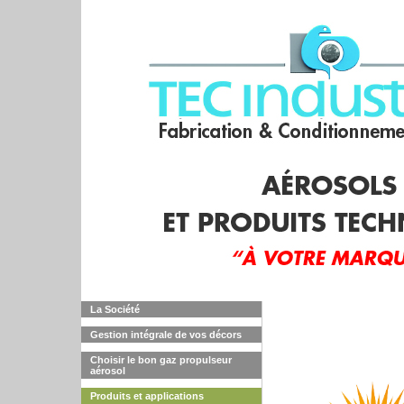
La Société
Gestion intégrale de vos décors
Choisir le bon gaz propulseur
aérosol
Produits et applications