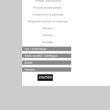
Produits anticorrosion
Produits biodégradables
Produits pour la plasturgie
Sérigraphie solvants de nettoyage
Silicones
Solvants
Soudage
Les + techniques
Visite société - Catalogue
Accès
Contact
292509