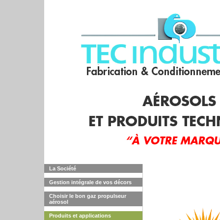
La Société
Gestion intégrale de vos décors
Choisir le bon gaz propulseur
aérosol
Produits et applications