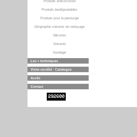
Produits anticorrosion
Produits biodégradables
Produits pour la plasturgie
Sérigraphie solvants de nettoyage
Silicones
Solvants
Soudage
Les + techniques
Visite société - Catalogue
Accès
Contact
292600