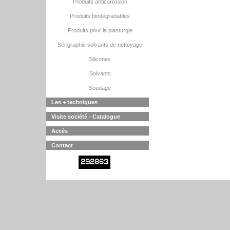
Produits anticorrosion
Produits biodégradables
Produits pour la plasturgie
Sérigraphie solvants de nettoyage
Silicones
Solvants
Soudage
Les + techniques
Visite société - Catalogue
Accès
Contact
292863