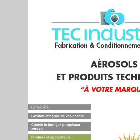
La Société
Gestion intégrale de vos décors
Choisir le bon gaz propulseur
aérosol
Produits et applications