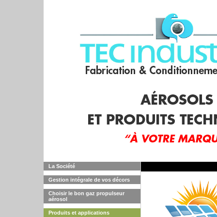
La Société
Gestion intégrale de vos décors
Choisir le bon gaz propulseur
aérosol
Produits et applications