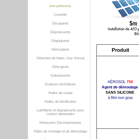
Anti-adhérents
Contrôle
Décapants
Dégraissants
Dégrippants
Démoulants
Produit
Détection de fuites, Gaz d'essai
Détergents
Galvanisants
AÉROSOL
750
Graisses techniques
Agent de démoulage
SANS SILICONE
Huiles de coupe
à film non gras
Huiles de lubrification
Lubrifiants et dégraissants pour
contact alimentaire
Nettoyants Décontaminants
Pâtes de montage et de démontage