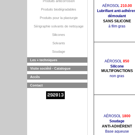
Produits anticorrosion
AÉROSOL
210.00
Produits biodégradables
Lubrifiant anti-adhére
démoulant
Produits pour la plasturgie
SANS SILICONE
à film gras
Sérigraphie solvants de nettoyage
Silicones
Solvants
Soudage
Les + techniques
AÉROSOL
850
Silicone
Visite société - Catalogue
MULTIFONCTIONS
non gras
Accès
Contact
292813
AÉROSOL
1800
Soudage
ANTI-ADHÉRENT
Base aqueuse