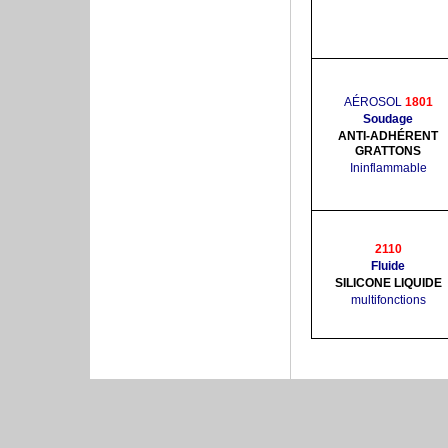
AÉROSOL
1801
Soudage
ANTI-ADHÉRENT
GRATTONS
Ininflammable
2110
Fluide
SILICONE LIQUIDE
multifonctions