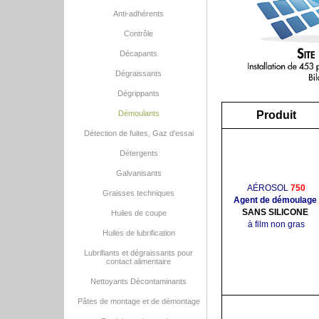
Anti-adhérents
Contrôle
Décapants
Dégraissants
Dégrippants
Démoulants
Produit
Détection de fuites, Gaz d'essai
Détergents
Galvanisants
AÉROSOL
750
Graisses techniques
Agent de démoulage
SANS SILICONE
Huiles de coupe
à film non gras
Huiles de lubrification
Lubrifiants et dégraissants pour
contact alimentaire
Nettoyants Décontaminants
Pâtes de montage et de démontage