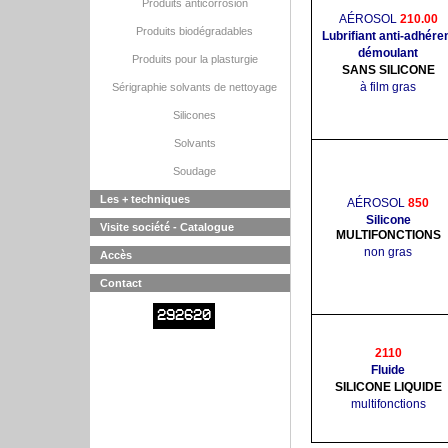
Produits anticorrosion
AÉROSOL
210.00
Produits biodégradables
Lubrifiant anti-adhére
démoulant
Produits pour la plasturgie
SANS SILICONE
à film gras
Sérigraphie solvants de nettoyage
Silicones
Solvants
Soudage
Les + techniques
AÉROSOL
850
Silicone
Visite société - Catalogue
MULTIFONCTIONS
non gras
Accès
Contact
292620
2110
Fluide
SILICONE LIQUIDE
multifonctions