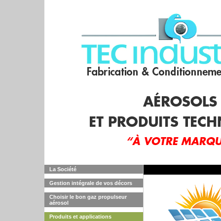
La Société
Gestion intégrale de vos décors
Choisir le bon gaz propulseur
aérosol
Produits et applications