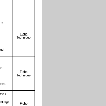
ns
Fiche
Technique
 gel
es,
Fiche
Technique
ques,
ives.
'étirage,
Fiche