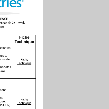
Fiche
Technique
ustantes,
urds,
sidus de
Fiche
Technique
rbonates.
sans
ment
ans
Fiche
que.
Technique
ns COV,