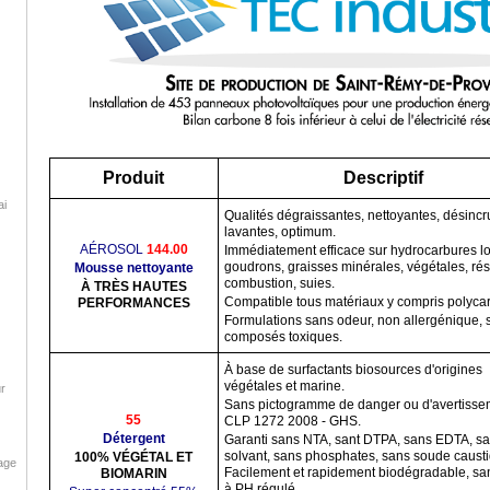
Produit
Descriptif
ai
Qualités dégraissantes, nettoyantes, désincr
lavantes, optimum.
AÉROSOL
144.00
Immédiatement efficace sur hydrocarbures lo
goudrons, graisses minérales, végétales, ré
Mousse nettoyante
combustion, suies.
À TRÈS HAUTES
Compatible tous matériaux y compris polyca
PERFORMANCES
Formulations sans odeur, non allergénique, 
composés toxiques.
À base de surfactants biosources d'origines
végétales et marine.
ur
Sans pictogramme de danger ou d'avertisse
55
CLP 1272 2008 - GHS.
Détergent
Garanti sans NTA, sant DTPA, sans EDTA, s
solvant, sans phosphates, sans soude causti
100% VÉGÉTAL ET
age
Facilement et rapidement biodégradable, sa
BIOMARIN
à PH régulé.