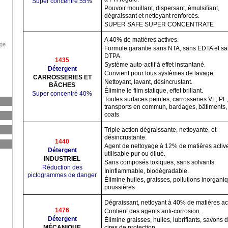
Super concentré 55%
Pouvoir mouillant, dispersant, émulsifiant,
dégraissant et nettoyant renforcés.
SUPER SAFE SUPER CONCENTRATE
A 40% de matières actives.
age
Formule garantie sans NTA, sans EDTA et sa
DTPA.
1435
Système auto-actif à effet instantané.
Détergent
Convient pour tous systèmes de lavage.
CARROSSERIES ET
Nettoyant, lavant, désincrustant.
BÂCHES
Élimine le film statique, effet brillant.
Super concentré 40%
Toutes surfaces peintes, carrosseries VL, PL,
transports en commun, bardages, bâtiments,
coats
Triple action dégraissante, nettoyante, et
désincrustante.
1440
Agent de nettoyage à 12% de matières activ
Détergent
utilisable pur ou dilué.
INDUSTRIEL
Sans composés toxiques, sans solvants.
Réduction des
Ininflammable, biodégradable.
pictogrammes de danger
Élimine huiles, graisses, pollutions inorgani
poussières
Dégraissant, nettoyant à 40% de matières act
1476
Contient des agents anti-corrosion.
Détergent
Élimine graisses, huiles, lubrifiants, savons d
MÉCANIQUE
cires de protection.