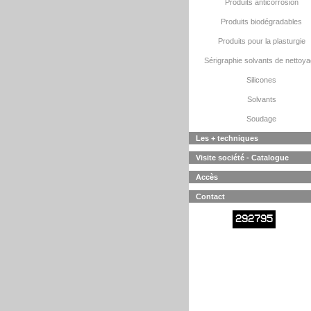
Produits anticorrosion
Produits biodégradables
Produits pour la plasturgie
Sérigraphie solvants de nettoy
Silicones
Solvants
Soudage
Les + techniques
Visite société - Catalogue
Accès
Contact
292795