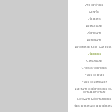
Anti-adhérents
Contrôle
Décapants
Dégraissants
Dégrippants
Démoulants
Détection de fuites, Gaz d'ess
Détergents
Galvanisants
Graisses techniques
Huiles de coupe
Huiles de lubrification
Lubrifiants et dégraissants po
contact alimentaire
Nettoyants Décontaminants
Pâtes de montage et de démont