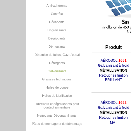
Anti-adhérents
Contrôle
Décapants
Dégraissants
Dégrippants
Démoulants
Produit
Détection de fuites, Gaz d'essai
AÉROSOL
1651
Détergents
Galvanisant à froid
MÉTALLISATION
Galvanisants
Retouches finition
Graisses techniques
BRILLANT
Huiles de coupe
Huiles de lubrification
AÉROSOL
1652
Lubrifiants et dégraissants pour
contact alimentaire
Galvanisant à froid
MÉTALLISATION
Nettoyants Décontaminants
Retouches finition
MAT
Pâtes de montage et de démontage