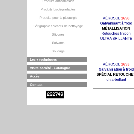
Produits anticorrosion
Produits biodégradables
Produits pour la plasturgie
AÉROSOL
1650
Galvanisant à froid
Sérigraphie solvants de nettoyage
MÉTALLISATION
Retouches finition
Silicones
ULTRA BRILLANTE
Solvants
Soudage
Les + techniques
AÉROSOL
1653
Visite société - Catalogue
Galvanisation à froid
SPÉCIAL RETOUCHE
Accès
ultra-brillant
Contact
292748