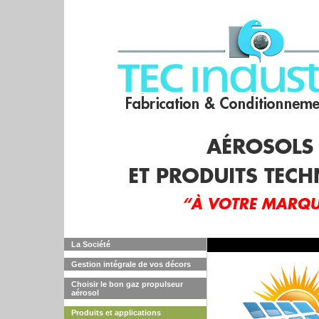
La Société
Gestion intégrale de vos décors
Choisir le bon gaz propulseur
aérosol
Produits et applications