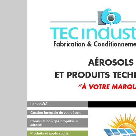
La Société
Gestion intégrale de vos décors
Choisir le bon gaz propulseur
aérosol
Produits et applications