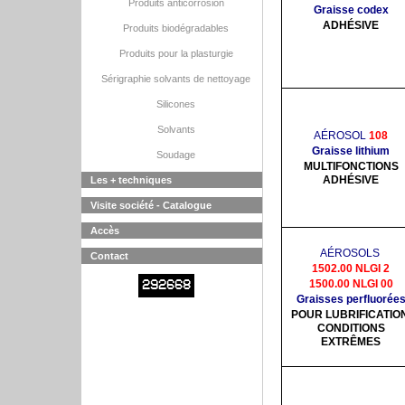
Produits anticorrosion
Graisse codex
ADHÉSIVE
Produits biodégradables
Produits pour la plasturgie
Sérigraphie solvants de nettoyage
Silicones
Solvants
AÉROSOL
108
Graisse lithium
Soudage
MULTIFONCTIONS
ADHÉSIVE
Les + techniques
Visite société - Catalogue
Accès
AÉROSOLS
Contact
1502.00 NLGI 2
292668
1500.00 NLGI 00
Graisses perfluorée
POUR LUBRIFICATION
CONDITIONS
EXTRÊMES