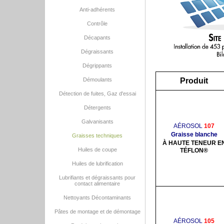
Anti-adhérents
Contrôle
Décapants
Dégraissants
Dégrippants
Démoulants
Produit
Détection de fuites, Gaz d'essai
Détergents
Galvanisants
AÉROSOL
107
Graisse blanche
Graisses techniques
À HAUTE TENEUR E
Huiles de coupe
TÉFLON®
Huiles de lubrification
Lubrifiants et dégraissants pour
contact alimentaire
Nettoyants Décontaminants
Pâtes de montage et de démontage
AÉROSOL
105