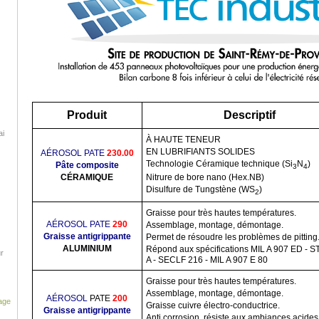
Produit
Descriptif
ai
À HAUTE TENEUR
EN LUBRIFIANTS SOLIDES
AÉROSOL PATE
230.00
Technologie Céramique technique
(Si
N
)
Pâte composite
3
4
CÉRAMIQUE
Nitrure de bore nano (Hex.NB)
Disulfure de Tungstène (WS
)
2
Graisse pour très hautes températures.
AÉROSOL PATE
290
Assemblage, montage, démontage.
Graisse antigrippante
Permet de résoudre les problèmes de pitting
ALUMINIUM
Répond aux spécifications MIL A 907 ED - 
ur
A - SECLF 216 - MIL A 907 E 80
Graisse pour très hautes températures.
Assemblage, montage, démontage.
AÉROSOL
PATE
200
age
Graisse cuivre électro-conductrice.
Graisse antigrippante
Anti corrosion, résiste aux ambiances acides