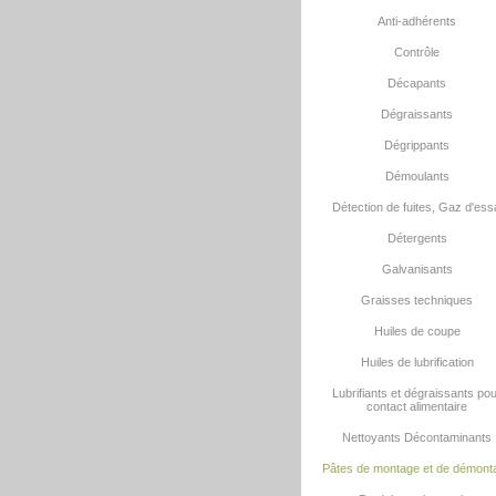
Anti-adhérents
Contrôle
Décapants
Dégraissants
Dégrippants
Démoulants
Détection de fuites, Gaz d'ess
Détergents
Galvanisants
Graisses techniques
Huiles de coupe
Huiles de lubrification
Lubrifiants et dégraissants po
contact alimentaire
Nettoyants Décontaminants
Pâtes de montage et de démont