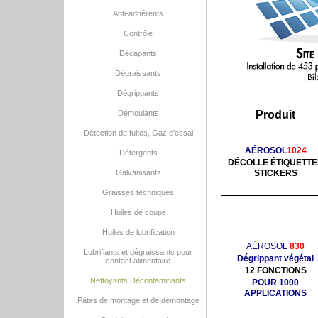
Anti-adhérents
Contrôle
Décapants
Dégraissants
Dégrippants
Démoulants
Produit
Détection de fuites, Gaz d'essai
AÉROSOL
1024
Détergents
DÉCOLLE ÉTIQUETTE
Galvanisants
STICKERS
Graisses techniques
Huiles de coupe
Huiles de lubrification
AÉROSOL
830
Lubrifiants et dégraissants pour
Dégrippant végétal
contact alimentaire
12 FONCTIONS
Nettoyants Décontaminants
POUR 1000
APPLICATIONS
Pâtes de montage et de démontage