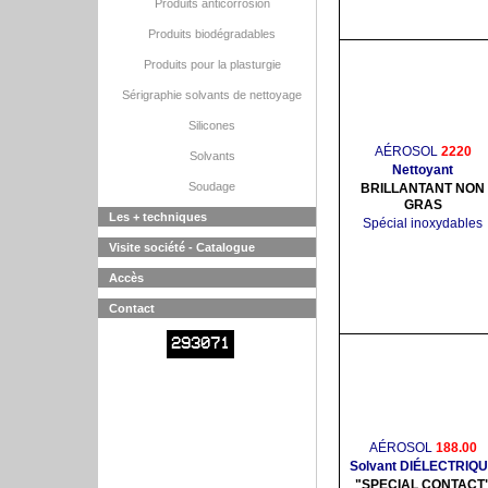
Produits anticorrosion
Produits biodégradables
Produits pour la plasturgie
Sérigraphie solvants de nettoyage
Silicones
AÉROSOL
2220
Solvants
Nettoyant
Soudage
BRILLANTANT NON
GRAS
Les + techniques
Spécial inoxydables
Visite société - Catalogue
Accès
Contact
293071
AÉROSOL
188.00
Solvant DIÉLECTRIQ
"SPECIAL CONTACT