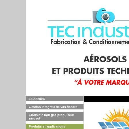
La Société
Gestion intégrale de vos décors
Choisir le bon gaz propulseur
aérosol
Produits et applications