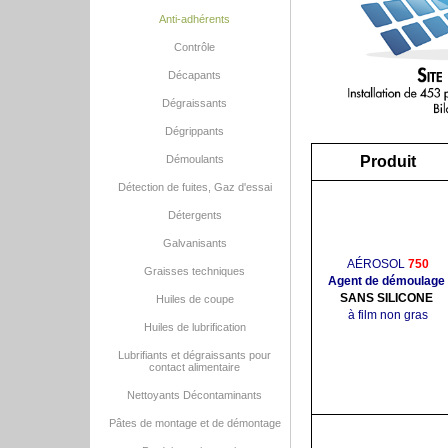
Anti-adhérents
Contrôle
Décapants
Dégraissants
Dégrippants
Démoulants
Produit
Détection de fuites, Gaz d'essai
Détergents
Galvanisants
AÉROSOL
750
Graisses techniques
Agent de démoulage
SANS SILICONE
Huiles de coupe
à film non gras
Huiles de lubrification
Lubrifiants et dégraissants pour
contact alimentaire
Nettoyants Décontaminants
Pâtes de montage et de démontage