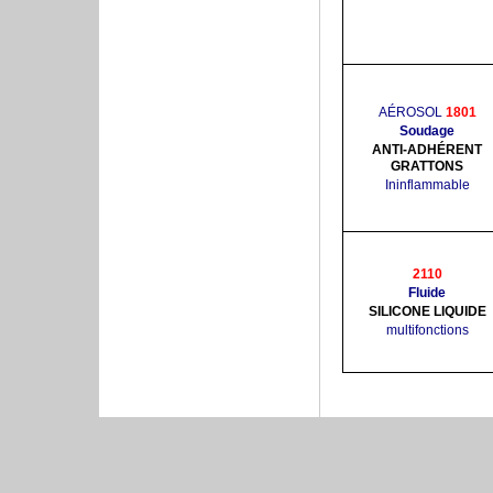
AÉROSOL
1801
Soudage
ANTI-ADHÉRENT
GRATTONS
Ininflammable
2110
Fluide
SILICONE LIQUIDE
multifonctions