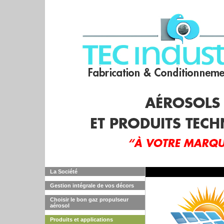
La Société
Gestion intégrale de vos décors
Choisir le bon gaz propulseur
aérosol
Produits et applications