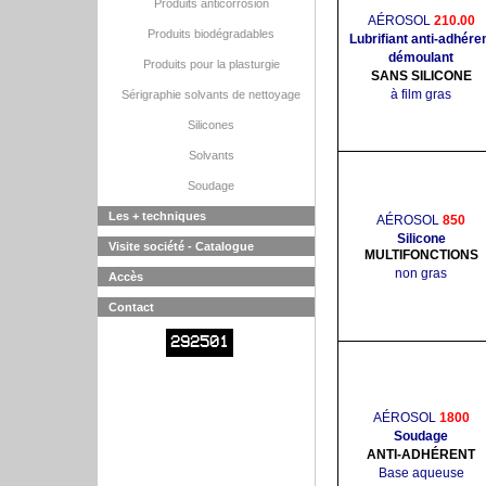
Produits anticorrosion
AÉROSOL
210.00
Produits biodégradables
Lubrifiant anti-adhére
démoulant
Produits pour la plasturgie
SANS SILICONE
à film gras
Sérigraphie solvants de nettoyage
Silicones
Solvants
Soudage
Les + techniques
AÉROSOL
850
Silicone
Visite société - Catalogue
MULTIFONCTIONS
non gras
Accès
Contact
292501
AÉROSOL
1800
Soudage
ANTI-ADHÉRENT
Base aqueuse