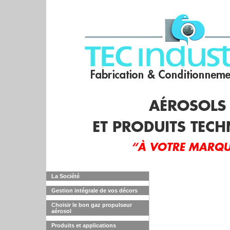
La Société
Gestion intégrale de vos décors
Choisir le bon gaz propulseur
aérosol
Produits et applications