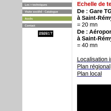
Echelle de 
Les + techniques
De : Gare T
Visite société - Catalogue
à Saint-Rém
Accès
= 20 mn
Contact
De : Aéropo
292617
à Saint-Rém
= 40 mn
Localisation 
Plan régional
Plan local